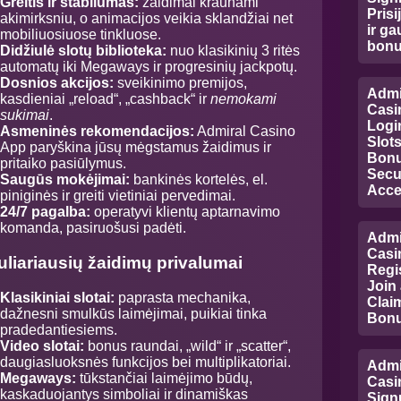
Greitis ir stabilumas:
žaidimai kraunami
Prisi
akimirksniu, o animacijos veikia sklandžiai net
ir ga
mobiliuosiuose tinkluose.
bon
Didžiulė slotų biblioteka:
nuo klasikinių 3 ritės
automatų iki Megaways ir progresinių jackpotų.
Dosnios akcijos:
sveikinimo premijos,
Admi
kasdieniai „reload“, „cashback“ ir
nemokami
Casi
sukimai
.
Logi
Asmeninės rekomendacijos:
Admiral Casino
Slots
App paryškina jūsų mėgstamus žaidimus ir
Bonu
pritaiko pasiūlymus.
Secu
Saugūs mokėjimai:
bankinės kortelės, el.
Acce
piniginės ir greiti vietiniai pervedimai.
24/7 pagalba:
operatyvi klientų aptarnavimo
komanda, pasiruošusi padėti.
Admi
Casi
liariausių žaidimų privalumai
Regi
Join
Klasikiniai slotai:
paprasta mechanika,
Clai
dažnesni smulkūs laimėjimai, puikiai tinka
Bon
pradedantiesiems.
Video slotai:
bonus raundai, „wild“ ir „scatter“,
daugiasluoksnės funkcijos bei multiplikatoriai.
Admi
Megaways:
tūkstančiai laimėjimo būdų,
Casi
kaskaduojantys simboliai ir dinamiškas
Sign