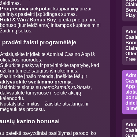
žaidimas.
Clai
Progresiniai jackpotai:
kaupiamieji prizai,
Bonu
galintys pasiekti įspūdingas sumas.
Play 
Hold & Win / Bonus Buy:
greita prieiga prie
bonuso (kur leidžiama) ir įtampos kupinos mini
žaidimų sekos.
Admi
Casi
 pradėti žaisti programėlėje
Bonu
Clai
Offe
Atsisiųskite ir įdiekite Admiral Casino App iš
Free
oficialios nuorodos.
Sukurkite paskyrą ir patvirtinkite tapatybę, kad
užtikrintumėte saugius išmokėjimus.
Admi
Pasirinkite įnašo metodą, įneškite lėšų ir
Casi
aktyvuokite sveikinimo premiją
.
App 
Išsirinkite slotus su
nemokamais sukimais
,
slota
dalyvaukite turnyruose ir sekite akcijų
bonus
kalendorių.
didel
Nustatykite limitus – žaiskite atsakingai ir
laimė
mėgaukitės procesu.
ausių kazino bonusai
Admi
Casi
u pateikti pavyzdiniai pasiūlymai parodo, ko
Game