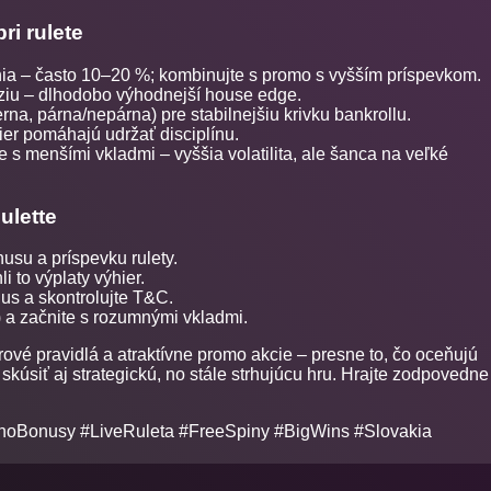
ri rulete
enia – často 10–20 %; kombinujte s promo s vyšším príspevkom.
ziu – dlhodobo výhodnejší house edge.
erna, párna/nepárna) pre stabilnejšiu krivku bankrollu.
hier pomáhajú udržať disciplínu.
te s menšími vkladmi – vyššia volatilita, ale šanca na veľké
ulette
usu a príspevku rulety.
li to výplaty výhier.
nus a skontrolujte T&C.
e) a začnite s rozumnými vkladmi.
rové pravidlá a atraktívne promo akcie – presne to, čo oceňujú
skúsiť aj strategickú, no stále strhujúcu hru. Hrajte zodpovedne
noBonusy #LiveRuleta #FreeSpiny #BigWins #Slovakia