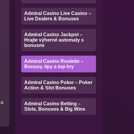
Admiral Casino Live Casino –
Live Dealers & Bonuses
Admiral Casino Jackpot –
Hrajte výherné automaty s
bonusmi
Admiral Casino Roulette –
Bonusy, tipy a top hry
Admiral Casino Poker – Poker
Action & Slot Bonuses
 a
Admiral Casino Betting –
Slots, Bonuses & Big Wins