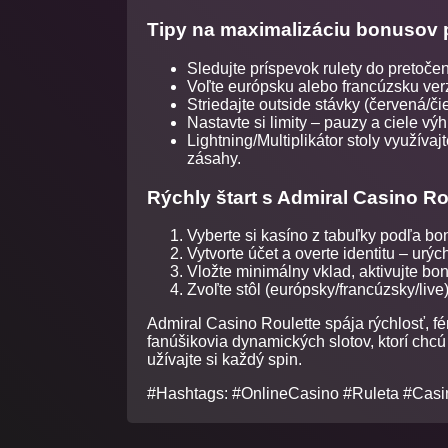
Tipy na maximalizáciu bonusov p
Sledujte príspevok rulety do pretoč
Voľte európsku alebo francúzsku ver
Striedajte outside stávky (červená/či
Nastavte si limity – pauzy a ciele vý
Lightning/Multiplikátor stoly využívaj
zásahy.
Rýchly štart s Admiral Casino Ro
Vyberte si kasíno z tabuľky podľa bon
Vytvorte účet a overte identitu – urých
Vložte minimálny vklad, aktivujte bo
Zvoľte stôl (európsky/francúzsky/liv
Admiral Casino Roulette spája rýchlosť, fé
fanúšikovia dynamických slotov, ktorí chcú 
užívajte si každý spin.
#Hashtags: #OnlineCasino #Ruleta #Casi