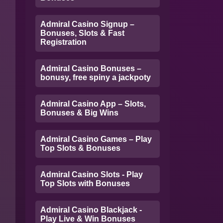
Admiral Casino Signup –
Bonuses, Slots & Fast
Registration
Admiral Casino Bonuses –
bonusy, free spiny a jackpoty
Admiral Casino App – Slots,
Bonuses & Big Wins
Admiral Casino Games – Play
Top Slots & Bonuses
Admiral Casino Slots - Play
Top Slots with Bonuses
Admiral Casino Blackjack -
Play Live & Win Bonuses