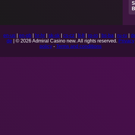
S
B
en-us
|
en-gb
|
hr-hr
|
sk-sk
|
cs-cz
|
lt-lt
|
ro-ro
|
bs-ba
|
ru-ru
|
d
de
| © 2026 Admiral Casino new. All rights reserved.
Privacy
policy
-
Terms and conditions