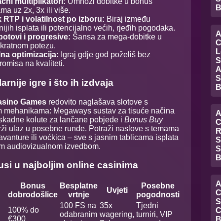
ačni multiplikatori:
Umnoži dobitke u bonus
B
ma uz 2x, 3x ili više.
 RTP i volatilnost po izboru:
Biraj između
nijih isplata ili potencijalno većih, rjeđih pogodaka.
A
otovi i progresive:
Šansa za mega-dobitke u
C
kratnom potezu.
L
na optimizacija:
Igraj gdje god poželiš bez
S
omisa na kvaliteti.
A
S
rnije igre i što ih izdvaja
B
asino Games
redovito naglašava slotove s
m mehanikama: Megaways sustav za tisuće načina
A
askadne kolute za lančane pobjede i
Bonus Buy
C
rži ulaz u posebne runde. Potraži naslove s temama
R
 avanture ili voćkica – sve s jasnim tablicama isplata
S
nom audiovizualnom izvedbom.
S
B
si u najboljim online casinima
A
Bonus
Besplatne
Posebne
Uvjeti
C
dobrodošlice
vrtnje
pogodnosti
S
100 FS na
35x
Tjedni
100% do
C
odabranim
wagering,
turniri, VIP
€300
B