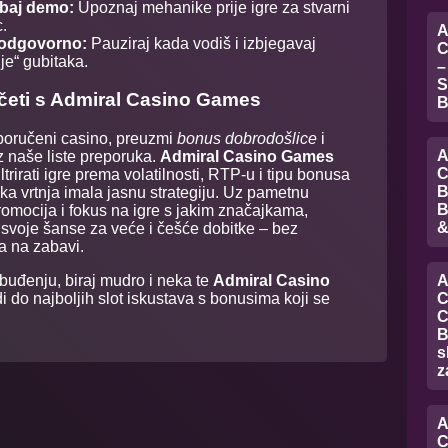
obaj demo:
Upoznaj mehanike prije igre za stvarni
.
A
 odgovorno:
Pauziraj kada vodiš i izbjegavaj
C
nje“ gubitaka.
–
S
četi s Admiral Casino Games
B
eporučeni casino, preuzmi
bonus dobrodošlice
i
A
iz naše liste preporuka.
Admiral Casino Games
C
ltrirati igre prema volatilnosti, RTP-u i tipu bonusa
B
ka vrtnja imala jasnu strategiju. Uz pametnu
B
omocija i fokus na igre s jakim značajkama,
&
svoje šanse za veće i češće dobitke – bez
 na zabavi.
buđenju, biraj mudro i neka te
Admiral Casino
A
i do najboljih slot iskustava s bonusima koji se
C
C
B
s
z
A
C